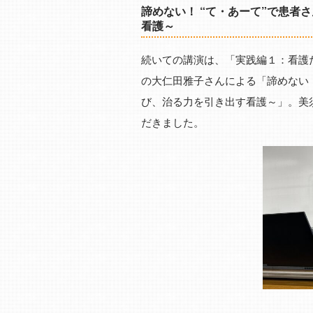
諦めない！ “て・あーて”で患者
看護～
続いての講演は、「実践編１：看護
の大仁田雅子さんによる「諦めない！
び、治る力を引き出す看護～」。美
だきました。