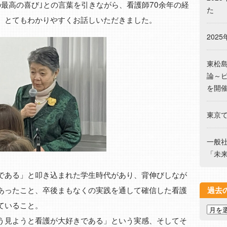
最高の喜び｣との言葉を引きながら、看護師70余年の経
た
、とてもわかりやすくお話しいただきました。
202
東松
論～
を開
東京
一般
「未
である」と叩き込まれた学生時代があり、背伸びしなが
あったこと、卒後まもなくの実践を通して確信した看護
過去
ていること。
う見ようと看護が大好きである」という実感、そしてそ