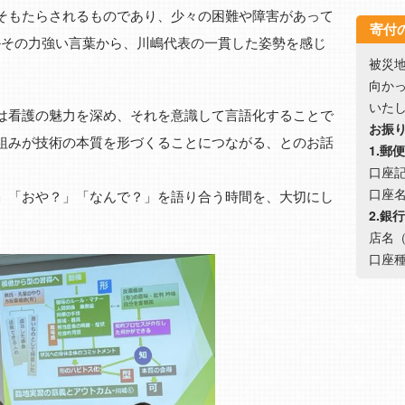
そもたらされるものであり、少々の困難や障害があって
寄付
─その力強い言葉から、川嶋代表の一貫した姿勢を感じ
被災
向か
いた
は看護の魅力を深め、それを意識して言語化することで
お振
組みが技術の本質を形づくることにつながる、とのお話
1.郵
口座記号
口座
」「おや？」「なんで？」を語り合う時間を、大切にし
2.銀
店名（
口座種