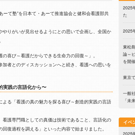
202
て・あーて塾”を日本て・あーて推進協会と健和会看護部共
た
ややりがいが見出せるようにとの思いで企画し、全国か
202
。
東松
論～
護の喜び～看護だからできる生命力の回復～」。
を開
参加者とのディスカッションへと続き、看護への思いを
東京
的実践の言語化から〜
一般
「未
による「看護の真の魅力を探る喜び～創造的実践の言語
、看護専門職としての真価は技術であること、言語化の
イベ
の回復過程を調える」といった内容で始まりました。
202