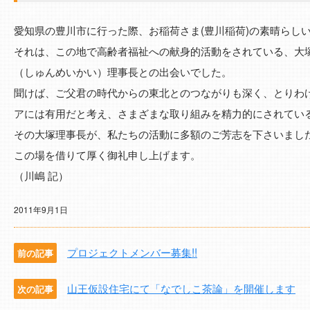
愛知県の豊川市に行った際、お稲荷さま(豊川稲荷)の素晴らし
それは、この地で高齢者福祉への献身的活動をされている、大
（しゅんめいかい）理事長との出会いでした。
聞けば、ご父君の時代からの東北とのつながりも深く、とりわ
アには有用だと考え、さまざまな取り組みを精力的にされてい
その大塚理事長が、私たちの活動に多額のご芳志を下さいまし
この場を借りて厚く御礼申し上げます。
（川嶋 記）
2011年9月1日
プロジェクトメンバー募集!!
前の記事
山王仮設住宅にて「なでしこ茶論」を開催します
次の記事