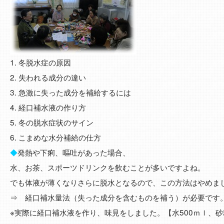
1. 冬脱水症の原因
2. 失われる成分の違い
3. 急激に失った成分を補給するには
4. 経口補水液の作り方
5. 冬の脱水症状のサイン
6. こまめな水分補給の仕方
◆
発熱や下痢、嘔吐があった場合、
水、お茶、スポーツドリンクを飲むことが多いですよね。
でも体液が薄くなりさらに脱水となるので、この方法はやめま
⇒ 経口補水量法（失った成分を含むものを補う）が必要で
※実際に経口補水液を作り、味見をしました。【水500ｍｌ、砂糖