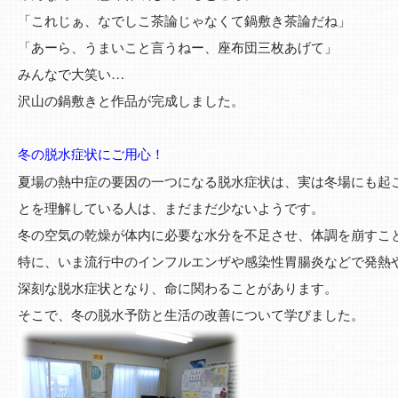
「これじぁ、なでしこ茶論じゃなくて鍋敷き茶論だね」
「あーら、うまいこと言うねー、座布団三枚あげて」
みんなで大笑い…
沢山の鍋敷きと作品が完成しました。
冬の脱水症状にご用心！
夏場の熱中症の要因の一つになる脱水症状は、実は冬場にも起
とを理解している人は、まだまだ少ないようです。
冬の空気の乾燥が体内に必要な水分を不足させ、体調を崩すこ
特に、いま流行中のインフルエンザや感染性胃腸炎などで発熱
深刻な脱水症状となり、命に関わることがあります。
そこで、冬の脱水予防と生活の改善について学びました。